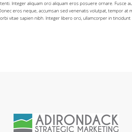
potenti. Integer aliquam orci aliquam eros posuere ornare. Fusce a
. Donec eros neque, accumsan sed venenatis volutpat, tempor at m
rbi vitae sapien nibh. Integer libero orci, ullamcorper in tincidunt